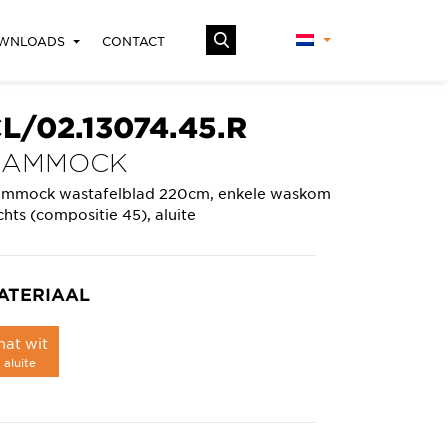
WNLOADS
CONTACT
L/02.13074.45.R
HAMMOCK
mmock wastafelblad 220cm, enkele waskom
chts (compositie 45), aluite
ATERIAAL
at wit
aluite