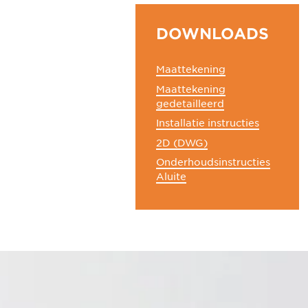
DOWNLOADS
Maattekening
Maattekening
gedetailleerd
Installatie instructies
2D (DWG)
Onderhoudsinstructies
Aluite