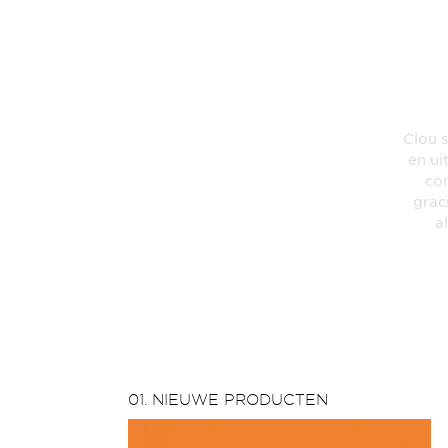
Clou s
en ui
com
grac
a
01. NIEUWE PRODUCTEN