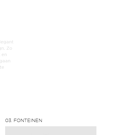
elegant
gn. Zo
k en
 gaan
te
03. FONTEINEN