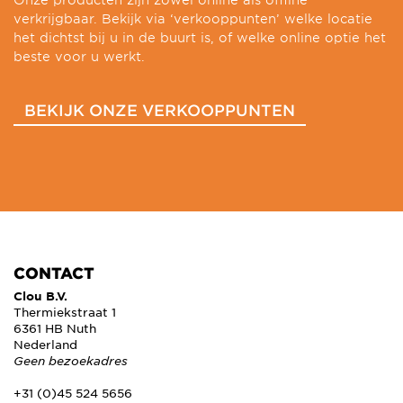
verkrijgbaar. Bekijk via ‘verkooppunten’ welke locatie
het dichtst bij u in de buurt is, of welke online optie het
beste voor u werkt.
BEKIJK ONZE VERKOOPPUNTEN
CONTACT
Clou B.V.
Thermiekstraat 1
6361 HB Nuth
Nederland
Geen bezoekadres
+31 (0)45 524 5656