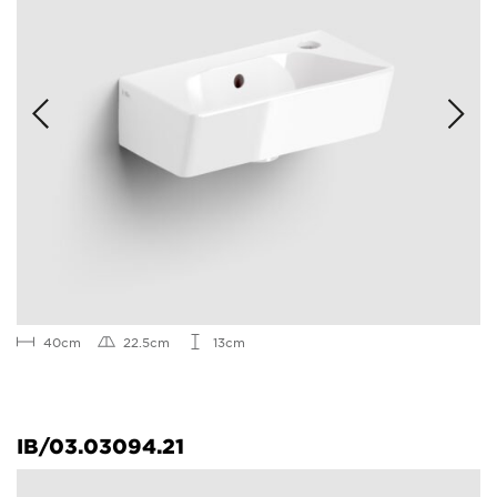
40cm
22.5cm
13cm
IB/03.03094.21