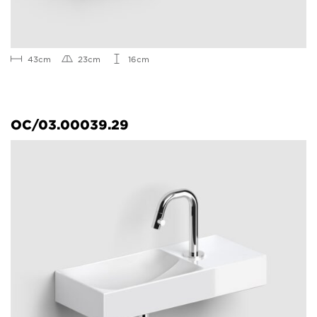
43cm
23cm
16cm
OC/03.00039.29