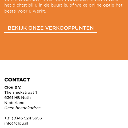
het dichtst bij u in de buurt is, of welke online optie het
beste voor u werkt.
BEKIJK ONZE VERKOOPPUNTEN
CONTACT
Clou B.V.
Thermiekstraat 1
6361 HB Nuth
Nederland
Geen bezoekadres
+31 (0)45 524 5656
info@clou.nl