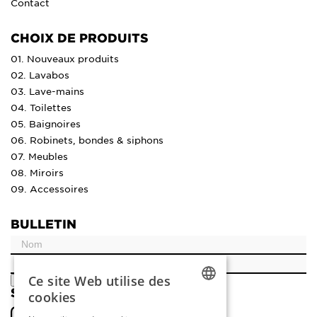
Contact
CHOIX DE PRODUITS
01. Nouveaux produits
02. Lavabos
03. Lave-mains
04. Toilettes
05. Baignoires
06. Robinets, bondes & siphons
07. Meubles
08. Miroirs
09. Accessoires
BULLETIN
Ce site Web utilise des
ENREGISTRER
SOCIAL
cookies
DUTCH