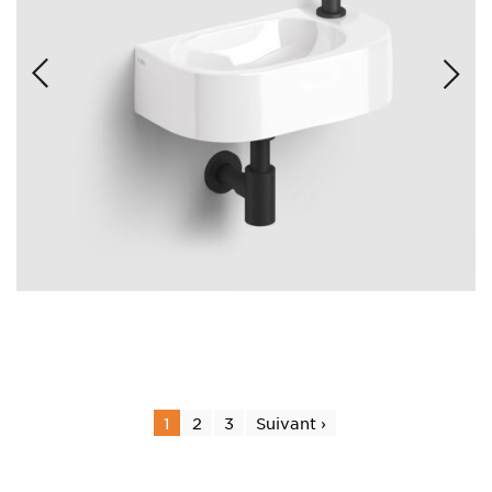
1
2
3
Suivant ›