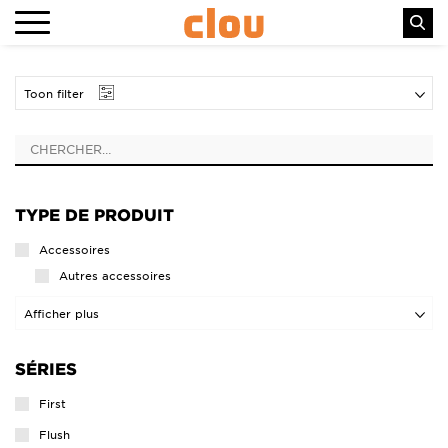
Toon filter
TYPE DE PRODUIT
Accessoires
Autres accessoires
Distributeurs de savon
Afficher plus
Ensembles d‘accessoires
SÉRIES
Patères
Porte-balais
First
Porte-rouleaux
Flush