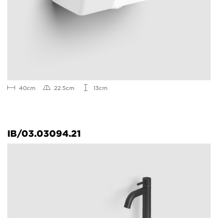
40cm
22.5cm
13cm
IB/03.03094.21