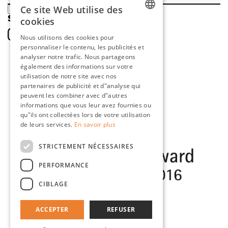
Ce site Web utilise des
ENREGISTRER
SOCIAL
cookies
DUTCH
Nous utilisons des cookies pour
personnaliser le contenu, les publicités et
ENGLISH
analyser notre trafic. Nous partageons
FRENCH
également des informations sur votre
utilisation de notre site avec nos
GERMAN
partenaires de publicité et d"analyse qui
peuvent les combiner avec d"autres
informations que vous leur avez fournies ou
qu"ils ont collectées lors de votre utilisation
de leurs services.
En savoir plus
STRICTEMENT NÉCESSAIRES
PERFORMANCE
CIBLAGE
ACCEPTER
REFUSER