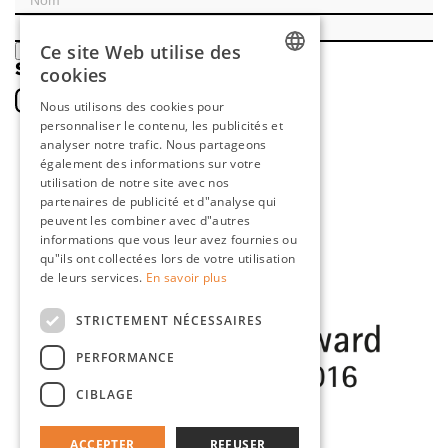
Ce site Web utilise des
ENREGISTRER
SOCIAL
cookies
DUTCH
Nous utilisons des cookies pour
personnaliser le contenu, les publicités et
ENGLISH
analyser notre trafic. Nous partageons
FRENCH
également des informations sur votre
utilisation de notre site avec nos
GERMAN
partenaires de publicité et d"analyse qui
peuvent les combiner avec d"autres
informations que vous leur avez fournies ou
qu"ils ont collectées lors de votre utilisation
de leurs services.
En savoir plus
STRICTEMENT NÉCESSAIRES
PERFORMANCE
CIBLAGE
ACCEPTER
REFUSER