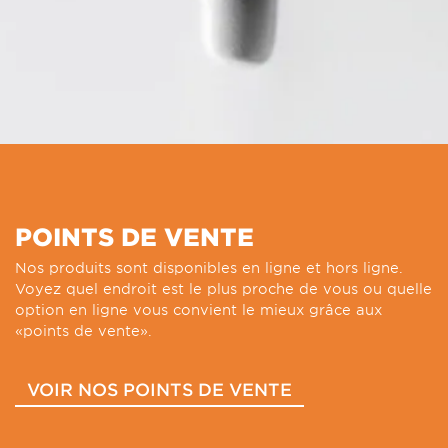
POINTS DE VENTE
Nos produits sont disponibles en ligne et hors ligne.
Voyez quel endroit est le plus proche de vous ou quelle
option en ligne vous convient le mieux grâce aux
«points de vente».
VOIR NOS POINTS DE VENTE