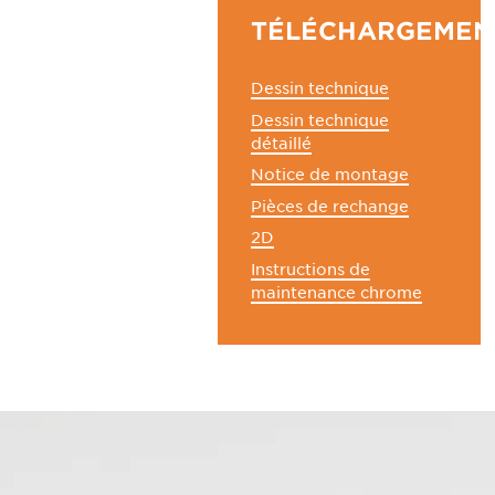
TÉLÉCHARGEMEN
Dessin technique
Dessin technique
détaillé
Notice de montage
Pièces de rechange
2D
Instructions de
maintenance chrome