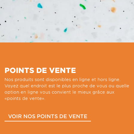
POINTS DE VENTE
Nos produits sont disponibles en ligne et hors ligne.
Voyez quel endroit est le plus proche de vous ou quelle
option en ligne vous convient le mieux grâce aux
«points de vente».
VOIR NOS POINTS DE VENTE