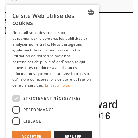
Ce site Web utilise des
ENREGISTRER
SOCIAL
cookies
DUTCH
Nous utilisons des cookies pour
personnaliser le contenu, les publicités et
ENGLISH
analyser notre trafic. Nous partageons
FRENCH
également des informations sur votre
utilisation de notre site avec nos
GERMAN
partenaires de publicité et d"analyse qui
peuvent les combiner avec d"autres
informations que vous leur avez fournies ou
qu"ils ont collectées lors de votre utilisation
de leurs services.
En savoir plus
STRICTEMENT NÉCESSAIRES
PERFORMANCE
CIBLAGE
ACCEPTER
REFUSER