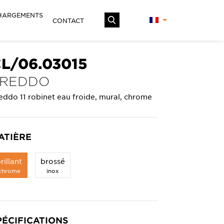
HARGEMENTS
CONTACT
L/06.03015
FREDDO
eddo 11 robinet eau froide, mural, chrome
ATIÈRE
rillant
brossé
chrome
inox
PÉCIFICATIONS