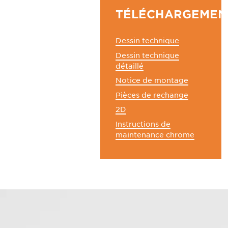
TÉLÉCHARGEMEN
Dessin technique
Dessin technique
détaillé
Notice de montage
Pièces de rechange
2D
Instructions de
maintenance chrome