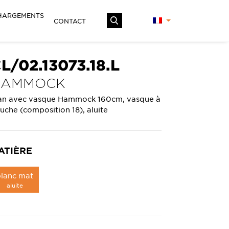
HARGEMENTS
CONTACT
L/02.13073.18.L
HAMMOCK
an avec vasque Hammock 160cm, vasque à
uche (composition 18), aluite
ATIÈRE
blanc mat
aluite