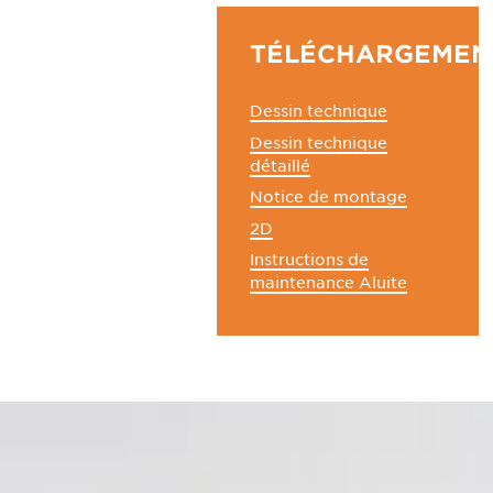
TÉLÉCHARGEMEN
Dessin technique
Dessin technique
détaillé
Notice de montage
2D
Instructions de
maintenance Aluite