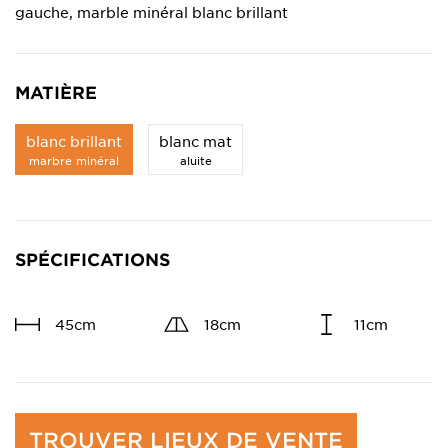
gauche, marble minéral blanc brillant
MATIÈRE
blanc brillant
blanc mat
marbre minéral
aluite
SPÉCIFICATIONS
45cm
18cm
11cm
TROUVER LIEUX DE VENTE