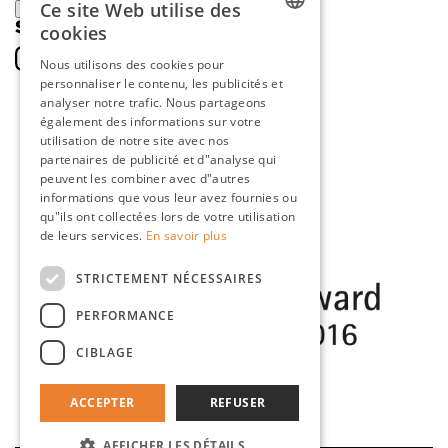
Ce site Web utilise des
ENREGISTRER
SOCIAL
cookies
DUTCH
Nous utilisons des cookies pour
personnaliser le contenu, les publicités et
ENGLISH
analyser notre trafic. Nous partageons
FRENCH
également des informations sur votre
utilisation de notre site avec nos
GERMAN
partenaires de publicité et d"analyse qui
peuvent les combiner avec d"autres
informations que vous leur avez fournies ou
qu"ils ont collectées lors de votre utilisation
de leurs services.
En savoir plus
STRICTEMENT NÉCESSAIRES
PERFORMANCE
CIBLAGE
ACCEPTER
REFUSER
AFFICHER LES DÉTAILS