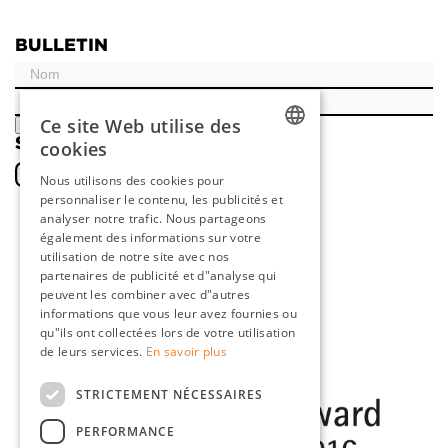
BULLETIN
Ce site Web utilise des
ENREGISTRER
SOCIAL
cookies
DUTCH
Nous utilisons des cookies pour
personnaliser le contenu, les publicités et
ENGLISH
analyser notre trafic. Nous partageons
FRENCH
également des informations sur votre
utilisation de notre site avec nos
GERMAN
partenaires de publicité et d"analyse qui
peuvent les combiner avec d"autres
informations que vous leur avez fournies ou
qu"ils ont collectées lors de votre utilisation
de leurs services.
En savoir plus
STRICTEMENT NÉCESSAIRES
PERFORMANCE