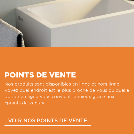
POINTS DE VENTE
Nos produits sont disponibles en ligne et hors ligne.
Voyez quel endroit est le plus proche de vous ou quelle
option en ligne vous convient le mieux grâce aux
«points de vente».
VOIR NOS POINTS DE VENTE