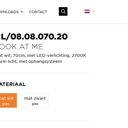
WNLOADS
CONTACT
L/08.08.070.20
OOK AT ME
t wit, 70cm, met LED-verlichting, 2700K
rm licht, met ophangsysteem
ATERIAAL
at wit
mat zwart
glas
glas