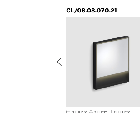
070.21
CL/08.08.070.21
00cm
50.00cm
70.00cm
8.00cm
80.00cm