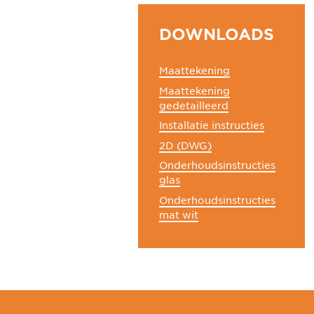
DOWNLOADS
Maattekening
Maattekening
gedetailleerd
Installatie instructies
2D (DWG)
Onderhoudsinstructies
glas
Onderhoudsinstructies
mat wit