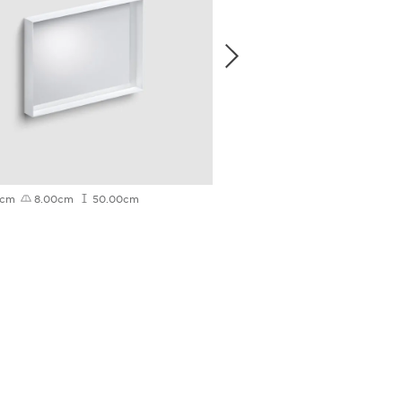
0cm
8.00cm
50.00cm
3.50cm
60.00cm