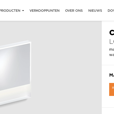
PRODUCTEN
VERKOOPPUNTEN
OVER ONS
NIEUWS
DO
C
L
ma
wa
M
m