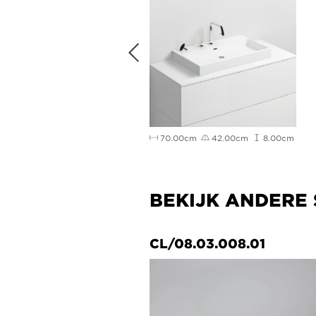
5.00cm
32.00cm
12.00cm
70.00cm
42.00cm
8.00cm
BEKIJK ANDERE 
090.21
CL/08.03.008.01