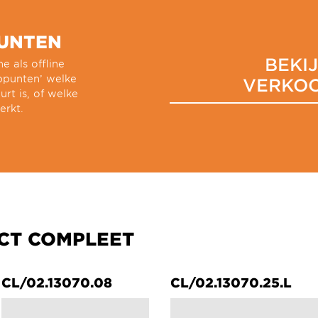
UNTEN
BEKI
e als offline
oppunten’ welke
VERKO
urt is, of welke
erkt.
CT COMPLEET
CL/02.13070.08
CL/02.13070.25.L