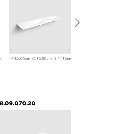
m
180.00cm
50.30cm
14.50cm
220.00cm
50.30cm
1
8.09.070.20
CL/08.04.003.40