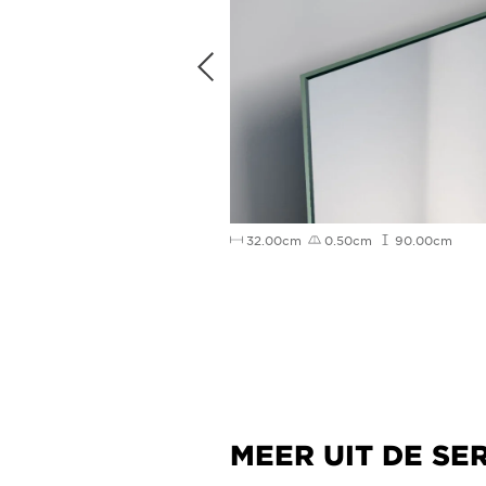
00cm
50.00cm
32.00cm
0.50cm
90.00cm
MEER UIT DE SE