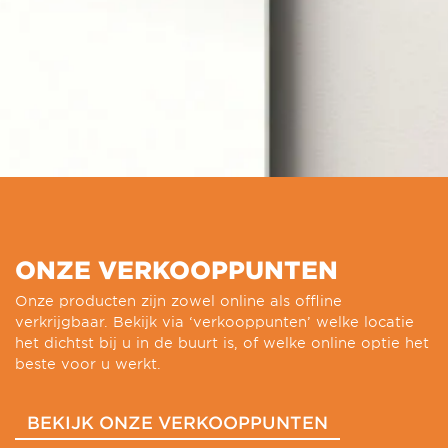
ONZE VERKOOPPUNTEN
Onze producten zijn zowel online als offline
verkrijgbaar. Bekijk via ‘verkooppunten’ welke locatie
het dichtst bij u in de buurt is, of welke online optie het
beste voor u werkt.
BEKIJK ONZE VERKOOPPUNTEN