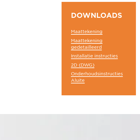
DOWNLOADS
Maattekening
Maattekening
gedetailleerd
Installatie instructies
2D (DWG)
Onderhoudsinstructies
Aluite