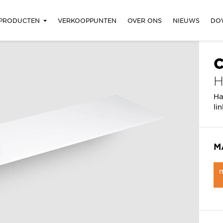
PRODUCTEN
VERKOOPPUNTEN
OVER ONS
NIEUWS
DO
C
Ha
li
M
m