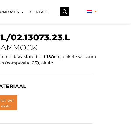
WNLOADS
CONTACT
L/02.13073.23.L
HAMMOCK
mmock wastafelblad 180cm, enkele waskom
nks (compositie 23), aluite
ATERIAAL
at wit
aluite