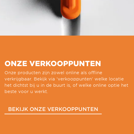
ONZE VERKOOPPUNTEN
Onze producten zijn zowel online als offline
verkrijgbaar. Bekijk via ‘verkooppunten’ welke locatie
het dichtst bij u in de buurt is, of welke online optie het
beste voor u werkt.
BEKIJK ONZE VERKOOPPUNTEN