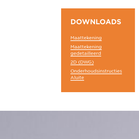
DOWNLOADS
Maattekening
Maattekening
gedetailleerd
2D (DWG)
Onderhoudsinstructies
Aluite