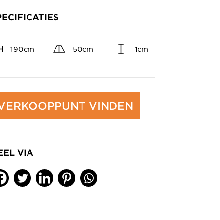
PECIFICATIES
190cm
50cm
1cm
VERKOOPPUNT VINDEN
EEL VIA