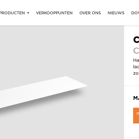
PRODUCTEN
VERKOOPPUNTEN
OVER ONS
NIEUWS
DO
C
C
Ha
la
zo
M
m