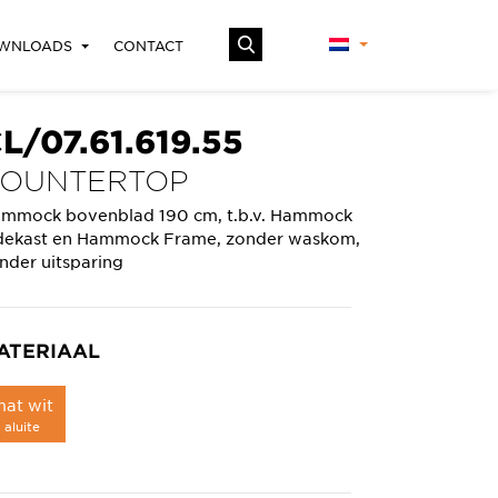
WNLOADS
CONTACT
L/07.61.619.55
OUNTERTOP
mmock bovenblad 190 cm, t.b.v. Hammock
dekast en Hammock Frame, zonder waskom,
nder uitsparing
ATERIAAL
at wit
aluite