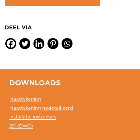
DEEL VIA
DOWNLOADS
Maattekening
Maattekening gedetailleerd
Installatie instructies
2D (DWG)