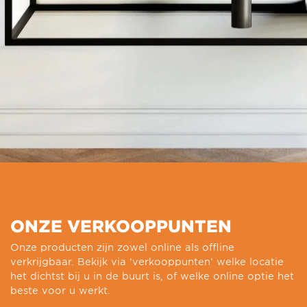
ONZE VERKOOPPUNTEN
Onze producten zijn zowel online als offline
verkrijgbaar. Bekijk via ‘verkooppunten’ welke locatie
het dichtst bij u in de buurt is, of welke online optie het
beste voor u werkt.