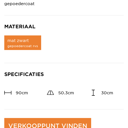
gepoedercoat
MATERIAAL
mat zwart
gepoedercoat rvs
SPECIFICATIES
90cm
50.3cm
30cm
VERKOOPPUNT VINDEN