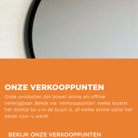
ONZE VERKOOPPUNTEN
Onze producten zijn zowel online als offline
verkrijgbaar. Bekijk via ‘verkooppunten’ welke locatie
het dichtst bij u in de buurt is, of welke online optie het
beste voor u werkt.
BEKIJK ONZE VERKOOPPUNTEN