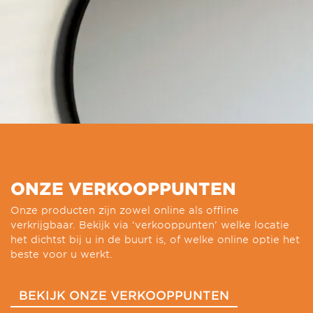
ONZE VERKOOPPUNTEN
Onze producten zijn zowel online als offline
verkrijgbaar. Bekijk via ‘verkooppunten’ welke locatie
het dichtst bij u in de buurt is, of welke online optie het
beste voor u werkt.
BEKIJK ONZE VERKOOPPUNTEN