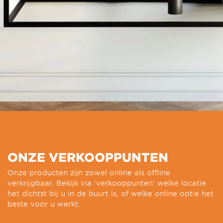
ONZE VERKOOPPUNTEN
Onze producten zijn zowel online als offline
verkrijgbaar. Bekijk via ‘verkooppunten’ welke locatie
het dichtst bij u in de buurt is, of welke online optie het
beste voor u werkt.