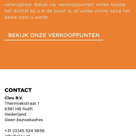
verkrijgbaar. Bekijk via ‘verkooppunten’ welke locatie
het dichtst bij u in de buurt is, of welke online optie het
beste voor u werkt.
BEKIJK ONZE VERKOOPPUNTEN
CONTACT
Clou B.V.
Thermiekstraat 1
6361 HB Nuth
Nederland
Geen bezoekadres
+31 (0)45 524 5656
info@clou.nl