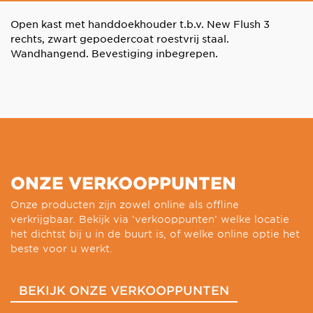
Open kast met handdoekhouder t.b.v. New Flush 3
rechts, zwart gepoedercoat roestvrij staal.
Wandhangend. Bevestiging inbegrepen.
ONZE VERKOOPPUNTEN
Onze producten zijn zowel online als offline
verkrijgbaar. Bekijk via ‘verkooppunten’ welke locatie
het dichtst bij u in de buurt is, of welke online optie het
beste voor u werkt.
BEKIJK ONZE VERKOOPPUNTEN