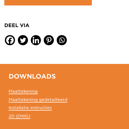
DEEL VIA
DOWNLOADS
Maattekening
Maattekening gedetailleerd
Installatie instructies
2D (DWG)