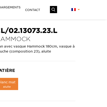
HARGEMENTS
CONTACT
L/02.13073.23.L
HAMMOCK
an avec vasque Hammock 180cm, vasque à
uche (composition 23), aluite
ATIÈRE
blanc mat
aluite