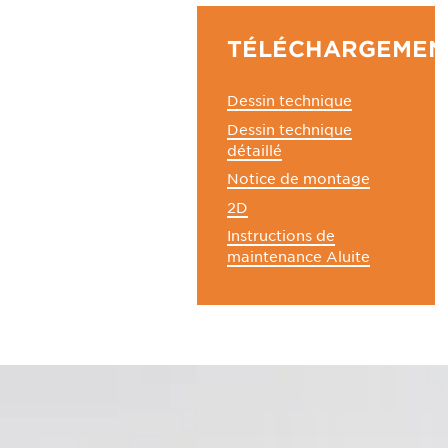
TÉLÉCHARGEMEN
Dessin technique
Dessin technique
détaillé
Notice de montage
2D
Instructions de
maintenance Aluite