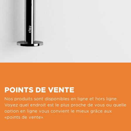
POINTS DE VENTE
Nos produits sont disponibles en ligne et hors ligne.
Voyez quel endroit est le plus proche de vous ou quelle
option en ligne vous convient le mieux grâce aux
«points de vente».