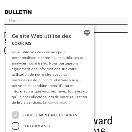
BULLETIN
Ce site Web utilise des
ENREGISTRER
SOCIAL
cookies
DUTCH
Nous utilisons des cookies pour
personnaliser le contenu, les publicités et
ENGLISH
analyser notre trafic. Nous partageons
FRENCH
également des informations sur votre
utilisation de notre site avec nos
GERMAN
partenaires de publicité et d"analyse qui
peuvent les combiner avec d"autres
informations que vous leur avez fournies ou
qu"ils ont collectées lors de votre utilisation
de leurs services.
En savoir plus
STRICTEMENT NÉCESSAIRES
PERFORMANCE