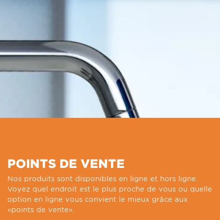
POINTS DE VENTE
Nos produits sont disponibles en ligne et hors ligne.
Voyez quel endroit est le plus proche de vous ou quelle
option en ligne vous convient le mieux grâce aux
«points de vente».