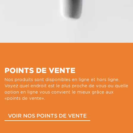
POINTS DE VENTE
Nos produits sont disponibles en ligne et hors ligne.
Voyez quel endroit est le plus proche de vous ou quelle
option en ligne vous convient le mieux grâce aux
«points de vente».
VOIR NOS POINTS DE VENTE