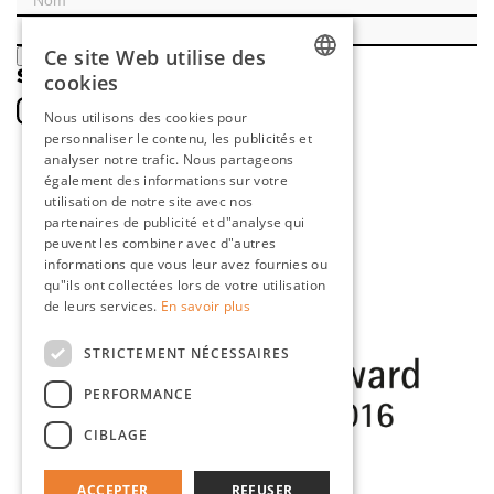
Ce site Web utilise des
ENREGISTRER
SOCIAL
cookies
DUTCH
Nous utilisons des cookies pour
personnaliser le contenu, les publicités et
ENGLISH
analyser notre trafic. Nous partageons
FRENCH
également des informations sur votre
utilisation de notre site avec nos
GERMAN
partenaires de publicité et d"analyse qui
peuvent les combiner avec d"autres
informations que vous leur avez fournies ou
qu"ils ont collectées lors de votre utilisation
de leurs services.
En savoir plus
STRICTEMENT NÉCESSAIRES
PERFORMANCE
CIBLAGE
ACCEPTER
REFUSER