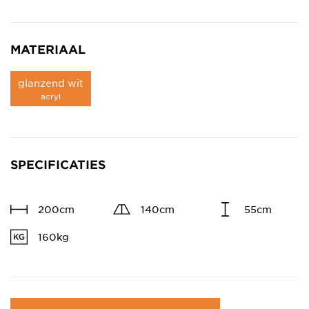
MATERIAAL
glanzend wit
acryl
SPECIFICATIES
200cm
140cm
55cm
160kg