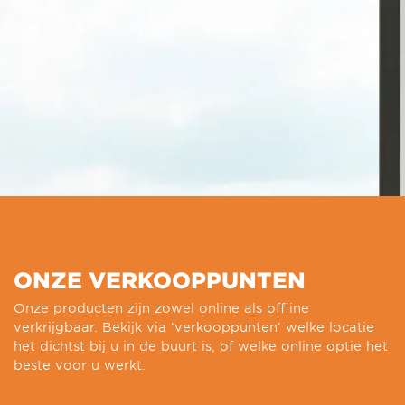
ONZE VERKOOPPUNTEN
Onze producten zijn zowel online als offline
verkrijgbaar. Bekijk via ‘verkooppunten’ welke locatie
het dichtst bij u in de buurt is, of welke online optie het
beste voor u werkt.