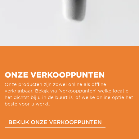
ONZE VERKOOPPUNTEN
Onze producten zijn zowel online als offline
verkrijgbaar. Bekijk via ‘verkooppunten’ welke locatie
het dichtst bij u in de buurt is, of welke online optie het
beste voor u werkt.
BEKIJK ONZE VERKOOPPUNTEN