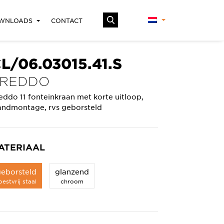
WNLOADS
CONTACT
L/06.03015.41.S
FREDDO
eddo 11 fonteinkraan met korte uitloop,
ndmontage, rvs geborsteld
ATERIAAL
geborsteld
glanzend
oestvrij staal
chroom