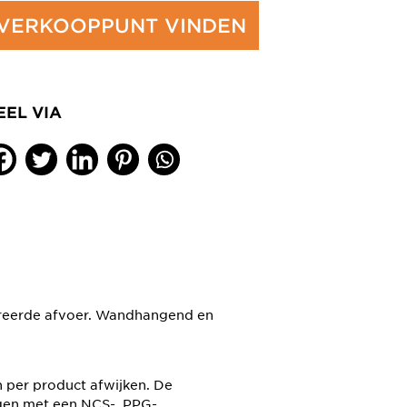
VERKOOPPUNT VINDEN
EEL VIA
egreerde afvoer. Wandhangend en
n per product afwijken. De
gen met een NCS-, PPG-,