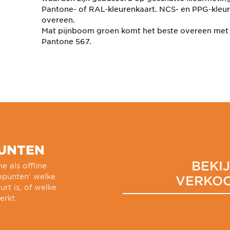
Pantone- of RAL-kleurenkaart. NCS- en PPG-kleu
overeen.
Mat pijnboom groen komt het beste overeen met
Pantone 567.
UNTEN
BEKI
e als offline
oppunten’ welke
VERKO
urt is, of welke
erkt.