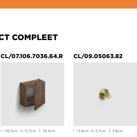
CT COMPLEET
CL/07.106.7036.64.R
CL/09.05063.82
35,5cm
17,7cm
35,5cm
3.8cm
3.7cm
3.8cm