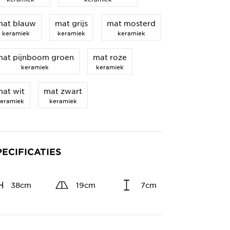
mat blauw
mat grijs
mat mosterd
keramiek
keramiek
keramiek
mat pijnboom groen
mat roze
keramiek
keramiek
at wit
mat zwart
eramiek
keramiek
PECIFICATIES
38cm
19cm
7cm