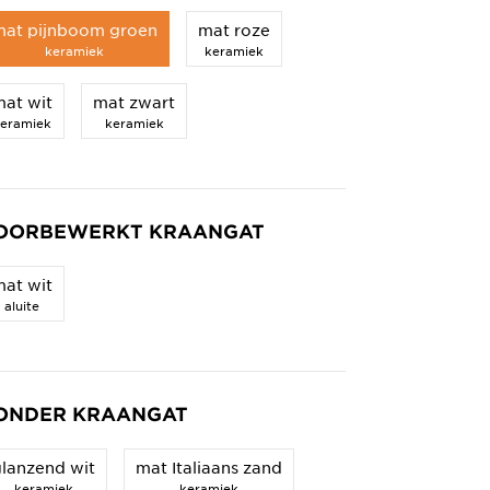
mat pijnboom groen
mat roze
keramiek
keramiek
at wit
mat zwart
eramiek
keramiek
OORBEWERKT KRAANGAT
at wit
aluite
ONDER KRAANGAT
lanzend wit
mat Italiaans zand
keramiek
keramiek