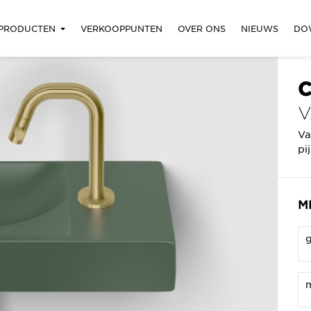
PRODUCTEN
VERKOOPPUNTEN
OVER ONS
NIEUWS
DO
C
V
Va
pi
M
g