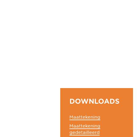
DOWNLOADS
Maattekening
Maattekening
gedetailleerd