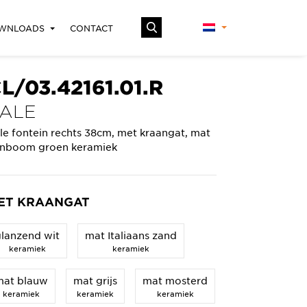
WNLOADS
CONTACT
L/03.42161.01.R
ALE
le fontein rechts 38cm, met kraangat, mat
jnboom groen keramiek
ET KRAANGAT
lanzend wit
mat Italiaans zand
keramiek
keramiek
mat blauw
mat grijs
mat mosterd
keramiek
keramiek
keramiek