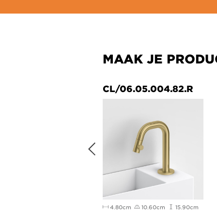
MAAK JE PRODU
/06.05.002.84
CL/06.05.004.82.R
.80cm
16cm
6.80cm
2cm
4.80cm
10.60cm
15.90cm