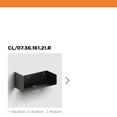
CL/07.36.161.21.R
CL/06.53011.82
46.00cm
19.00cm
18.50cm
20.00cm
29.00cm
3