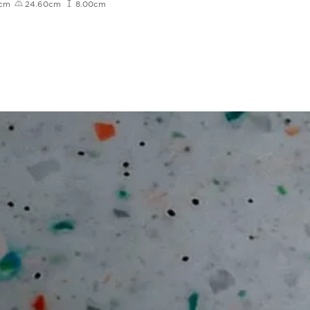
0cm
24.60cm
8.00cm
36.0cm
18.0cm
9.0cm