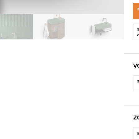
m
k
V
m
Z
g