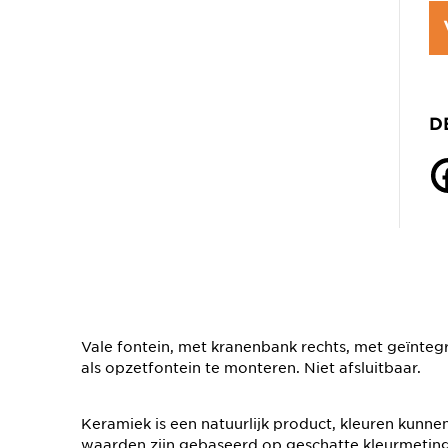
D
Vale fontein, met kranenbank rechts, met geïnt
als opzetfontein te monteren. Niet afsluitbaar.
Keramiek is een natuurlijk product, kleuren kunne
waarden zijn gebaseerd op geschatte kleurmetin