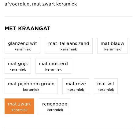
afvoerplug, mat zwart keramiek
MET KRAANGAT
glanzend wit
mat Italiaans zand
mat blauw
keramiek
keramiek
keramiek
mat grijs
mat mosterd
keramiek
keramiek
mat pijnboom groen
mat roze
mat wit
keramiek
keramiek
keramiek
mat zwart
regenboog
keramiek
keramiek