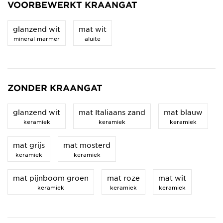
VOORBEWERKT KRAANGAT
glanzend wit
mat wit
mineral marmer
aluite
ZONDER KRAANGAT
glanzend wit
mat Italiaans zand
mat blauw
keramiek
keramiek
keramiek
mat grijs
mat mosterd
keramiek
keramiek
mat pijnboom groen
mat roze
mat wit
keramiek
keramiek
keramiek