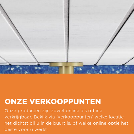
ONZE VERKOOPPUNTEN
Onze producten zijn zowel online als offline
verkrijgbaar. Bekijk via ‘verkooppunten’ welke locatie
het dichtst bij u in de buurt is, of welke online optie het
beste voor u werkt.