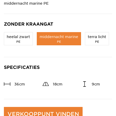
middernacht marine PE
ZONDER KRAANGAT
heelal zwart
middernacht marine
terra licht
PE
PE
PE
SPECIFICATIES
36cm
18cm
9cm
VERKOOPPUNT VINDEN