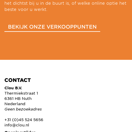
het dichtst bij u in de buurt is, of welke online optie het
beste voor u werkt.
BEKIJK ONZE VERKOOPPUNTEN
CONTACT
Clou B.V.
Thermiekstraat 1
6361 HB Nuth
Nederland
Geen bezoekadres
+31 (0)45 524 5656
info@clou.nl