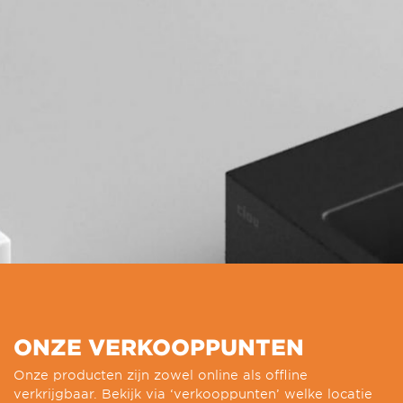
ONZE VERKOOPPUNTEN
Onze producten zijn zowel online als offline
verkrijgbaar. Bekijk via ‘verkooppunten’ welke locatie