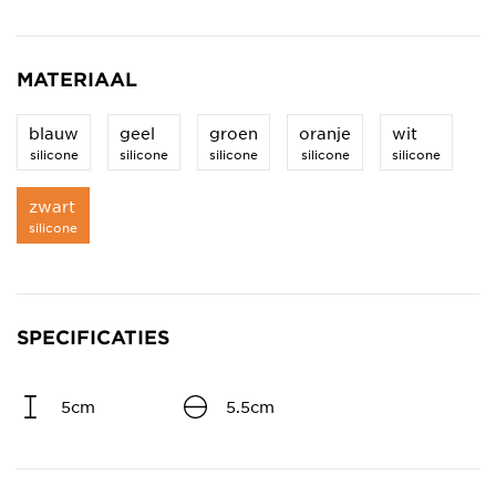
MATERIAAL
blauw
geel
groen
oranje
wit
silicone
silicone
silicone
silicone
silicone
zwart
silicone
SPECIFICATIES
5cm
5.5cm