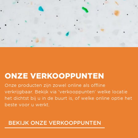
ONZE VERKOOPPUNTEN
Onze producten zijn zowel online als offline
verkrijgbaar. Bekijk via ‘verkooppunten’ welke locatie
het dichtst bij u in de buurt is, of welke online optie het
beste voor u werkt.
BEKIJK ONZE VERKOOPPUNTEN