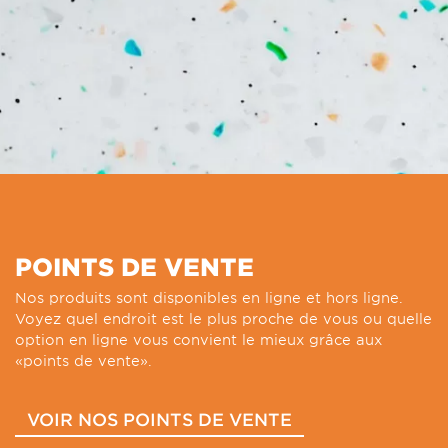
POINTS DE VENTE
Nos produits sont disponibles en ligne et hors ligne.
Voyez quel endroit est le plus proche de vous ou quelle
option en ligne vous convient le mieux grâce aux
«points de vente».
VOIR NOS POINTS DE VENTE