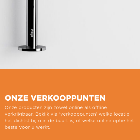
ONZE VERKOOPPUNTEN
Onze producten zijn zowel online als offline
verkrijgbaar. Bekijk via ‘verkooppunten’ welke locatie
het dichtst bij u in de buurt is, of welke online optie het
beste voor u werkt.