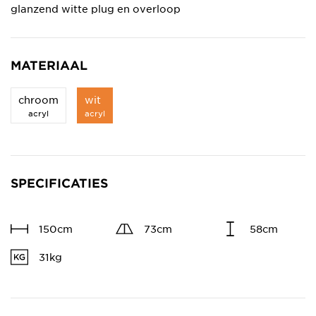
glanzend witte plug en overloop
MATERIAAL
chroom
wit
acryl
acryl
SPECIFICATIES
150cm
73cm
58cm
31kg