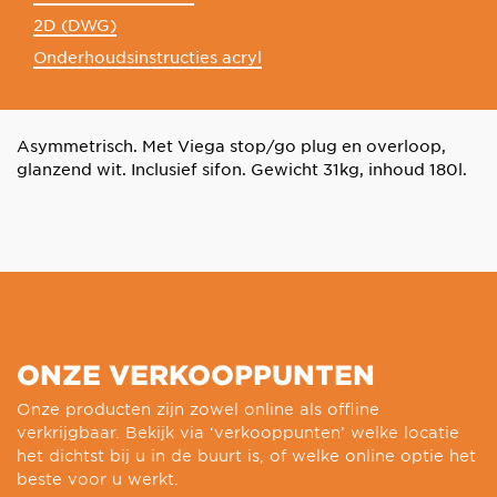
2D (DWG)
Onderhoudsinstructies acryl
Asymmetrisch. Met Viega stop/go plug en overloop,
glanzend wit. Inclusief sifon. Gewicht 31kg, inhoud 180l.
ONZE VERKOOPPUNTEN
Onze producten zijn zowel online als offline
verkrijgbaar. Bekijk via ‘verkooppunten’ welke locatie
het dichtst bij u in de buurt is, of welke online optie het
beste voor u werkt.