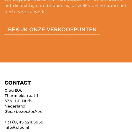
het dichtst bij u in de buurt is, of welke online optie het
beste voor u werkt.
BEKIJK ONZE VERKOOPPUNTEN
CONTACT
Clou B.V.
Thermiekstraat 1
6361 HB Nuth
Nederland
Geen bezoekadres
+31 (0)45 524 5656
info@clou.nl