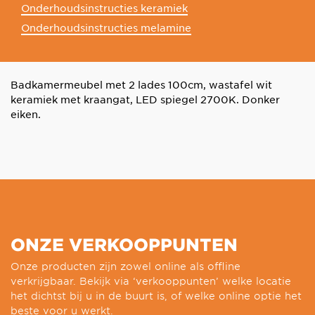
Onderhoudsinstructies keramiek
Onderhoudsinstructies melamine
Badkamermeubel met 2 lades 100cm, wastafel wit
keramiek met kraangat, LED spiegel 2700K. Donker
eiken.
ONZE VERKOOPPUNTEN
Onze producten zijn zowel online als offline
verkrijgbaar. Bekijk via ‘verkooppunten’ welke locatie
het dichtst bij u in de buurt is, of welke online optie het
beste voor u werkt.