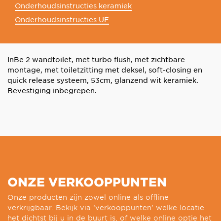
Onderhoudsinstructies keramiek
Onderhoudsinstructies UF
InBe 2 wandtoilet, met turbo flush, met zichtbare
montage, met toiletzitting met deksel, soft-closing en
quick release systeem, 53cm, glanzend wit keramiek.
Bevestiging inbegrepen.
ONZE VERKOOPPUNTEN
Onze producten zijn zowel online als offline
verkrijgbaar. Bekijk via ‘verkooppunten’ welke locatie
het dichtst bij u in de buurt is, of welke online optie het