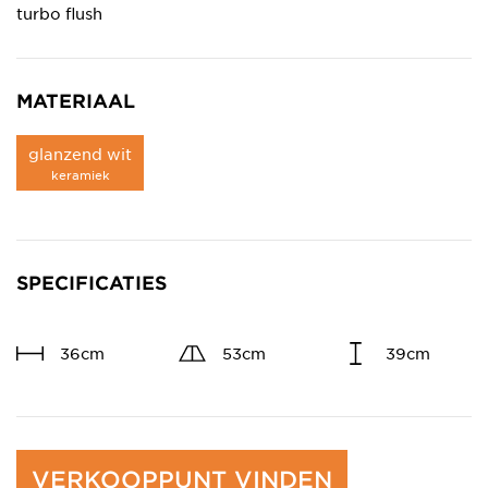
turbo flush
MATERIAAL
glanzend wit
keramiek
SPECIFICATIES
36cm
53cm
39cm
VERKOOPPUNT VINDEN