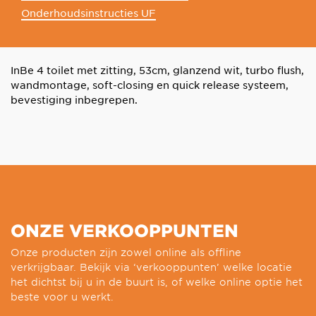
Onderhoudsinstructies UF
InBe 4 toilet met zitting, 53cm, glanzend wit, turbo flush,
wandmontage, soft-closing en quick release systeem,
bevestiging inbegrepen.
ONZE VERKOOPPUNTEN
Onze producten zijn zowel online als offline
verkrijgbaar. Bekijk via ‘verkooppunten’ welke locatie
het dichtst bij u in de buurt is, of welke online optie het
beste voor u werkt.