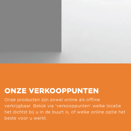
ONZE VERKOOPPUNTEN
Onze producten zijn zowel online als offline
verkrijgbaar. Bekijk via ‘verkooppunten’ welke locatie
het dichtst bij u in de buurt is, of welke online optie het
beste voor u werkt.