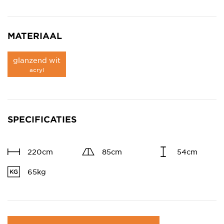
MATERIAAL
glanzend wit
acryl
SPECIFICATIES
220cm
85cm
54cm
65kg