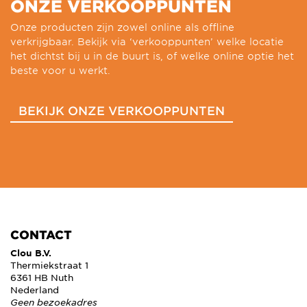
ONZE VERKOOPPUNTEN
Onze producten zijn zowel online als offline
verkrijgbaar. Bekijk via ‘verkooppunten’ welke locatie
het dichtst bij u in de buurt is, of welke online optie het
beste voor u werkt.
BEKIJK ONZE VERKOOPPUNTEN
CONTACT
Clou B.V.
Thermiekstraat 1
6361 HB Nuth
Nederland
Geen bezoekadres