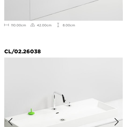
110.00cm
42.00cm
8.00cm
CL/02.26038