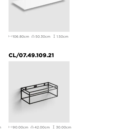
106.80cm
50.30cm
1.50cm
CL/07.49.109.21
m
90.00cm
42.00cm
30.00cm