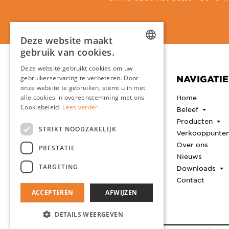
Deze website maakt
gebruik van cookies.
DUTCH
Deze website gebruikt cookies om uw
CONTACT
NAVIGATIE
gebruikerservaring te verbeteren. Door
ENGLISH
onze website te gebruiken, stemt u in met
Clou B.V.
FRENCH
Home
alle cookies in overeenstemming met ons
Thermiekstraat 1
Cookiebeleid.
Lees verder
Beleef
GERMAN
6361 HB Nuth
Producten
Nederland
STRIKT NOODZAKELIJK
Geen bezoekadres
Verkooppunte
Over ons
PRESTATIE
+31 (0)45 524 5656
Nieuws
info@clou.nl
TARGETING
Downloads
Openingstijden
Contact
Ma t/m vrijdag 8:30u -
17:00u
ACCEPTEREN
AFWIJZEN
DETAILS WEERGEVEN