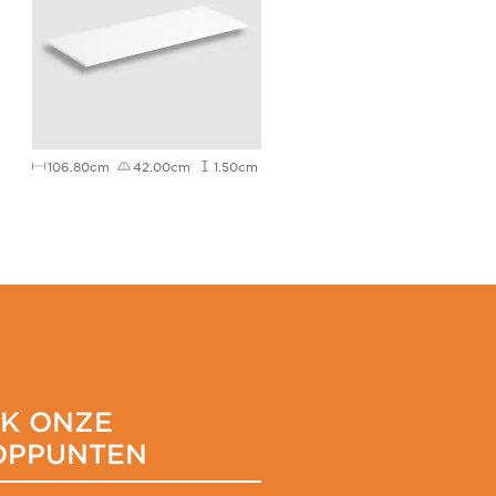
106.80cm
42.00cm
1.50cm
JK ONZE
OPPUNTEN