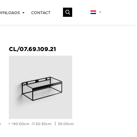
WNLOADS
CONTACT
CL/07.69.109.21
m
90.00cm
50.30cm
30.00cm