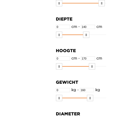
DIEPTE
cm
-
cm
HOOGTE
cm
-
cm
GEWICHT
kg
-
kg
DIAMETER