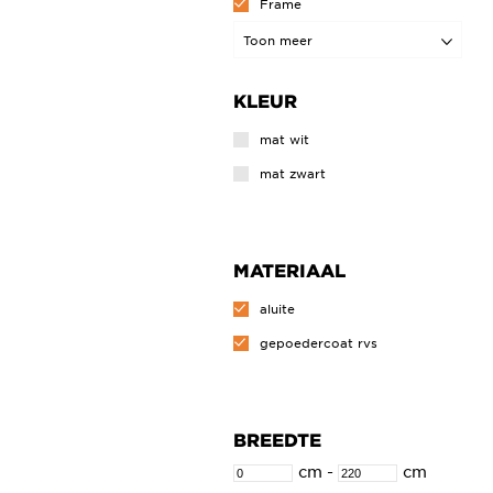
Frame
Hammock
Toon meer
New Wash Me
KLEUR
Wash Me
mat wit
mat zwart
MATERIAAL
aluite
gepoedercoat rvs
BREEDTE
cm
-
cm