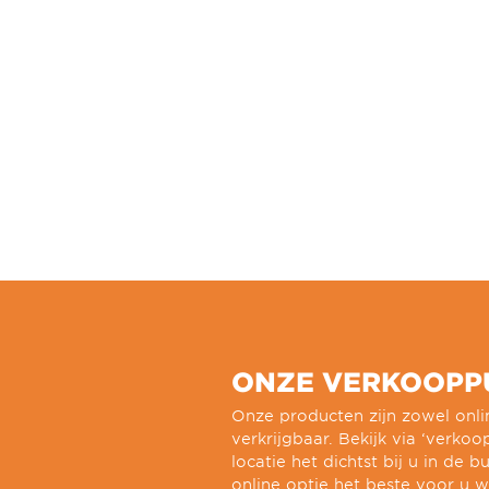
ONZE VERKOOPP
Onze producten zijn zowel onlin
verkrijgbaar. Bekijk via ‘verko
locatie het dichtst bij u in de bu
online optie het beste voor u w