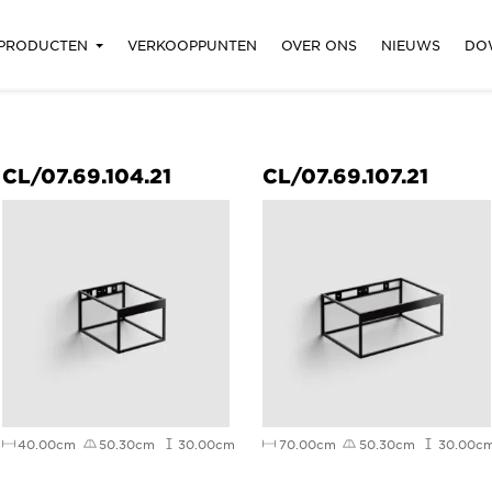
PRODUCTEN
VERKOOPPUNTEN
OVER ONS
NIEUWS
DO
CL/07.69.104.21
CL/07.69.107.21
40.00cm
50.30cm
30.00cm
70.00cm
50.30cm
30.00c