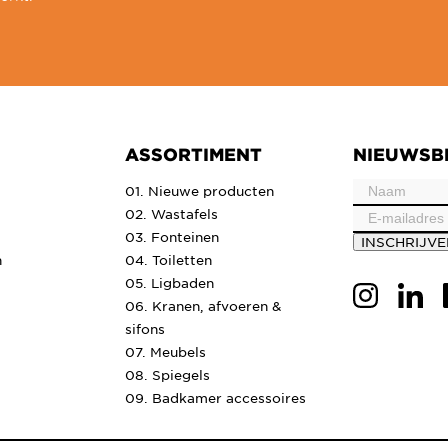
ASSORTIMENT
NIEUWSB
01. Nieuwe producten
02. Wastafels
03. Fonteinen
INSCHRIJV
n
04. Toiletten
05. Ligbaden
06. Kranen, afvoeren &
sifons
07. Meubels
08. Spiegels
09. Badkamer accessoires