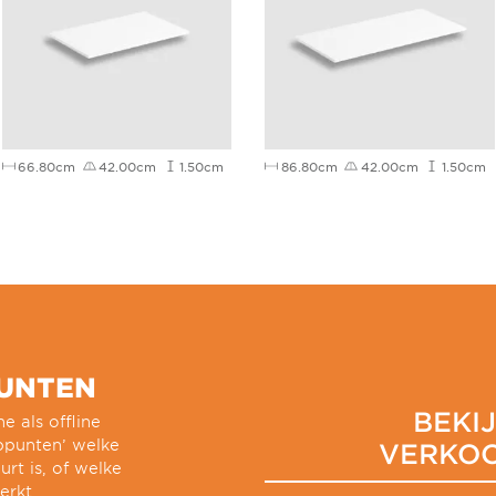
66.80cm
42.00cm
1.50cm
86.80cm
42.00cm
1.50cm
UNTEN
BEKI
e als offline
oppunten’ welke
VERKO
urt is, of welke
erkt.