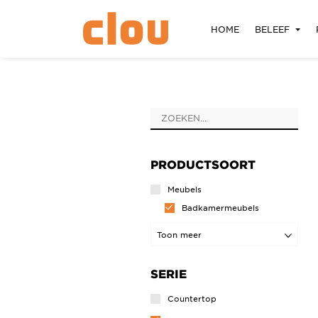
HOME
BELEEF
PRODUCTSOORT
Meubels
Badkamermeubels
Wastafels
Toon meer
Badkamermeubels
SERIE
Countertop