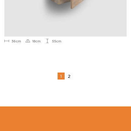
36cm
18cm
55cm
1
2