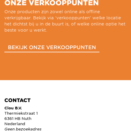
ONZE VERKOOPPUNTEN
Onze producten zijn zowel online als offline
verkrijgbaar. Bekijk via ‘verkooppunten’ welke locatie
het dichtst bij u in de buurt is, of welke online optie het
beste voor u werkt.
BEKIJK ONZE VERKOOPPUNTEN
CONTACT
Clou B.V.
Thermiekstraat 1
6361 HB Nuth
Nederland
Geen bezoekadres