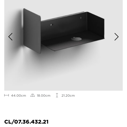
44.00cm
18.00cm
21.20cm
CL/07.36.432.21