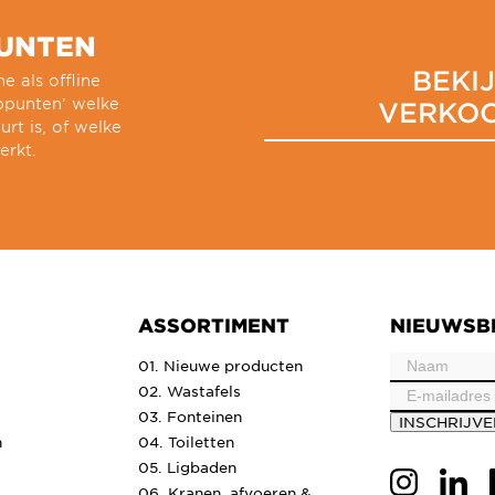
UNTEN
BEKI
e als offline
oppunten’ welke
VERKO
urt is, of welke
erkt.
ASSORTIMENT
NIEUWSB
01. Nieuwe producten
02. Wastafels
03. Fonteinen
INSCHRIJV
n
04. Toiletten
05. Ligbaden
06. Kranen, afvoeren &