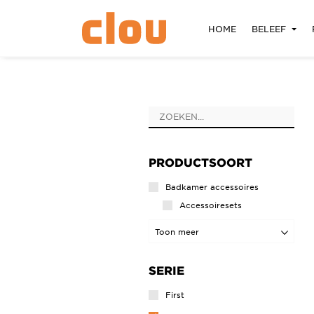
HOME
BELEEF
PRODUCTSOORT
Badkamer accessoires
Accessoiresets
Haakjes
Toon meer
Handdoekhouders
SERIE
Planchetten
Reserverolhouders
First
Toiletborstelgarnituren