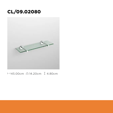
CL/09.02080
45.00cm
14.20cm
4.80cm