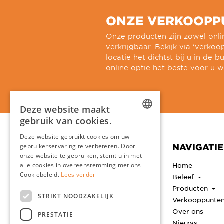
ONZE VERKOOPP
Onze producten zijn zowel onlin
verkrijgbaar. Bekijk via ‘verko
locatie het dichtst bij u in de bu
online optie het beste voor u w
Deze website maakt
gebruik van cookies.
DUTCH
Deze website gebruikt cookies om uw
CONTACT
NAVIGATIE
gebruikerservaring te verbeteren. Door
ENGLISH
onze website te gebruiken, stemt u in met
Clou B.V.
FRENCH
Home
alle cookies in overeenstemming met ons
Thermiekstraat 1
Cookiebeleid.
Lees verder
Beleef
GERMAN
6361 HB Nuth
Producten
Nederland
STRIKT NOODZAKELIJK
Geen bezoekadres
Verkooppunte
Over ons
PRESTATIE
+31 (0)45 524 5656
Nieuws