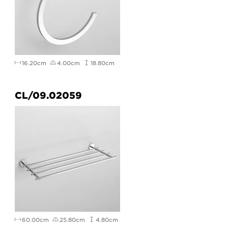
16.20cm
4.00cm
18.80cm
CL/09.02059
60.00cm
25.80cm
4.80cm