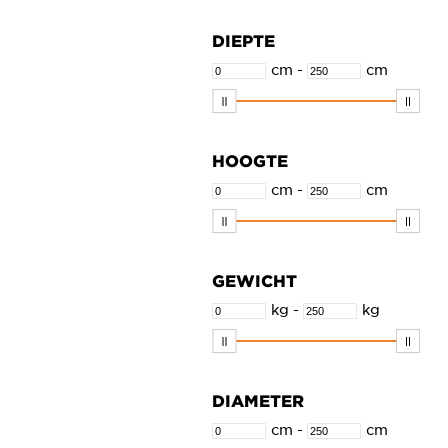
Sjokker
DIEPTE
Wash Me
cm
-
cm
Xo
HOOGTE
cm
-
cm
GEWICHT
kg
-
kg
DIAMETER
cm
-
cm