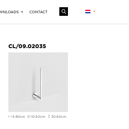
WNLOADS
CONTACT
CL/09.02035
4.80cm
10.60cm
30.60cm