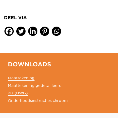
DEEL VIA
DOWNLOADS
Maattekening
Maattekening gedetailleerd
2D (DWG)
Onderhoudsinstructies chroom