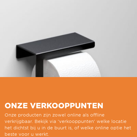
ONZE VERKOOPPUNTEN
Onze producten zijn zowel online als offline
verkrijgbaar. Bekijk via ‘verkooppunten’ welke locatie
het dichtst bij u in de buurt is, of welke online optie het
beste voor u werkt.