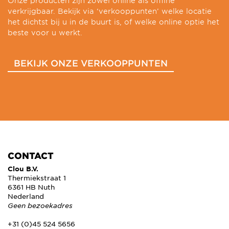
Onze producten zijn zowel online als offline
verkrijgbaar. Bekijk via ‘verkooppunten’ welke locatie
het dichtst bij u in de buurt is, of welke online optie het
beste voor u werkt.
BEKIJK ONZE VERKOOPPUNTEN
CONTACT
Clou B.V.
Thermiekstraat 1
6361 HB Nuth
Nederland
Geen bezoekadres
+31 (0)45 524 5656