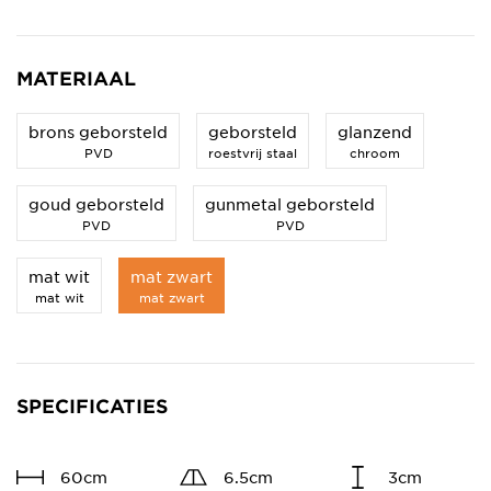
MATERIAAL
brons geborsteld
geborsteld
glanzend
PVD
roestvrij staal
chroom
goud geborsteld
gunmetal geborsteld
PVD
PVD
mat wit
mat zwart
mat wit
mat zwart
SPECIFICATIES
60cm
6.5cm
3cm