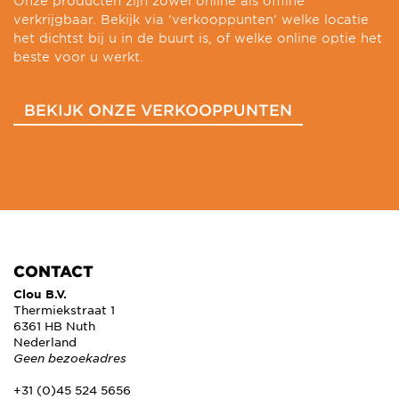
Onze producten zijn zowel online als offline
verkrijgbaar. Bekijk via ‘verkooppunten’ welke locatie
het dichtst bij u in de buurt is, of welke online optie het
beste voor u werkt.
BEKIJK ONZE VERKOOPPUNTEN
CONTACT
Clou B.V.
Thermiekstraat 1
6361 HB Nuth
Nederland
Geen bezoekadres
+31 (0)45 524 5656