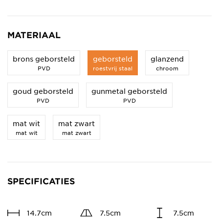
MATERIAAL
brons geborsteld
geborsteld
glanzend
PVD
roestvrij staal
chroom
goud geborsteld
gunmetal geborsteld
PVD
PVD
mat wit
mat zwart
mat wit
mat zwart
SPECIFICATIES
14.7cm
7.5cm
7.5cm