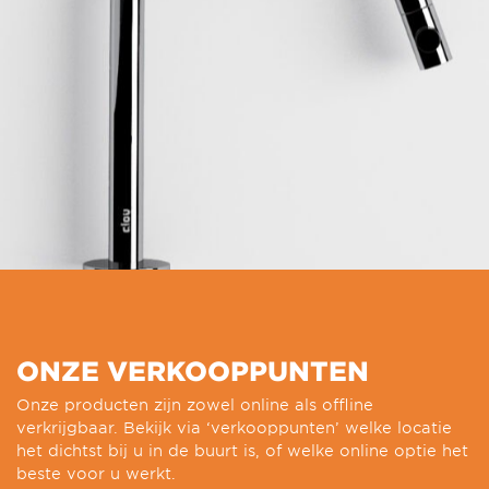
ONZE VERKOOPPUNTEN
Onze producten zijn zowel online als offline
verkrijgbaar. Bekijk via ‘verkooppunten’ welke locatie
het dichtst bij u in de buurt is, of welke online optie het
beste voor u werkt.