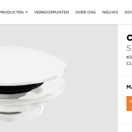
PRODUCTEN
VERKOOPPUNTEN
OVER ONS
NIEUWS
DO
C
S
Kl
CL
M
m